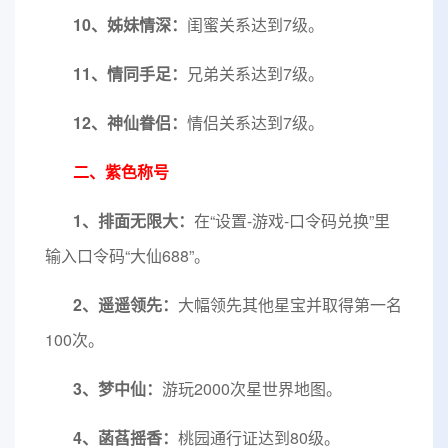
10、姊妹情深：
闺蜜关系达到7级。
11、情同手足：
兄弟关系达到7级。
12、神仙眷侣：
情侣关系达到7级。
二、紫色称号
1、排面无限大：
在“设置-游戏-口令码兑换”里
输入口令码“大仙688”。
2、遥遥领先：
大幅领先其他星宝并取得第一名
100次。
3、梦中仙：
游玩2000次星世界地图。
4、菡萏摇香：
桃园通行证达到80级。