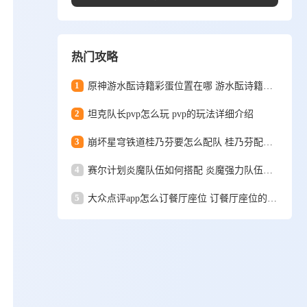
热门攻略
1
原神游水酝诗籍彩蛋位置在哪 游水酝诗籍彩蛋位置一览
2
坦克队长pvp怎么玩 pvp的玩法详细介绍
3
崩坏星穹铁道桂乃芬要怎么配队 桂乃芬配队攻略
4
赛尔计划炎魔队伍如何搭配 炎魔强力队伍搭配推荐
5
大众点评app怎么订餐厅座位 订餐厅座位的详细方法和步骤一览