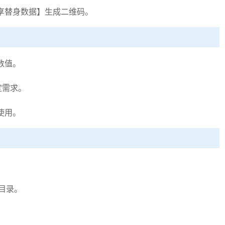
替身数据】生成二维码。 ‌
数值。
定需求。
使用。
。
目录。
。