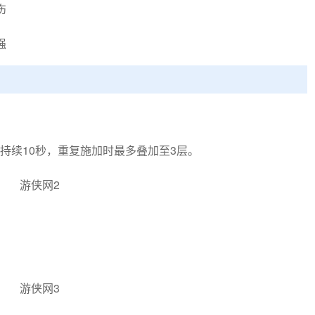
伤
强
持续10秒，重复施加时最多叠加至3层。