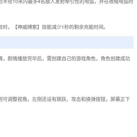
后半径10米内最多4名敌人发射牵引性的电弧，并在收缩电弧时
败时，【神威缚索】技能减少1秒的剩余充能时间。
情，剧情播放完毕后，需创建自己的游戏角色，角色创建成功
则可调整视角，左侧还设有跳跃、攻击和换弹按钮，屏幕正下