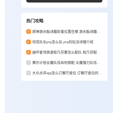
热门攻略
1
原神游水酝诗籍彩蛋位置在哪 游水酝诗籍彩蛋位置一览
2
坦克队长pvp怎么玩 pvp的玩法详细介绍
3
崩坏星穹铁道桂乃芬要怎么配队 桂乃芬配队攻略
4
赛尔计划炎魔队伍如何搭配 炎魔强力队伍搭配推荐
5
大众点评app怎么订餐厅座位 订餐厅座位的详细方法和步骤一览