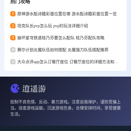
热门攻略
1
原神游水酝诗籍彩蛋位置在哪 游水酝诗籍彩蛋位置一览
2
坦克队长pvp怎么玩 pvp的玩法详细介绍
3
崩坏星穹铁道桂乃芬要怎么配队 桂乃芬配队攻略
4
赛尔计划炎魔队伍如何搭配 炎魔强力队伍搭配推荐
5
大众点评app怎么订餐厅座位 订餐厅座位的详细方法和步骤一览
抵制不良色情、反动、暴力游戏。注意自我保护，谨防受骗上
当。适度游戏益脑，沉迷游戏伤身。合理安排时间，享受健康
生活。