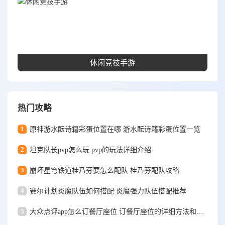
休闲竞技手游
热门攻略
1
原神游水酝诗籍彩蛋位置在哪 游水酝诗籍彩蛋位置一览
2
坦克队长pvp怎么玩 pvp的玩法详细介绍
3
崩坏星穹铁道桂乃芬要怎么配队 桂乃芬配队攻略
4
赛尔计划炎魔队伍如何搭配 炎魔强力队伍搭配推荐
5
大众点评app怎么订餐厅座位 订餐厅座位的详细方法和步骤一览