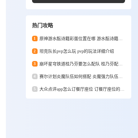
热门攻略
1
原神游水酝诗籍彩蛋位置在哪 游水酝诗籍彩蛋位置一览
2
坦克队长pvp怎么玩 pvp的玩法详细介绍
3
崩坏星穹铁道桂乃芬要怎么配队 桂乃芬配队攻略
4
赛尔计划炎魔队伍如何搭配 炎魔强力队伍搭配推荐
5
大众点评app怎么订餐厅座位 订餐厅座位的详细方法和步骤一览