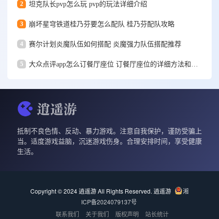
2
坦克队长pvp怎么玩 pvp的玩法详细介绍
3
崩坏星穹铁道桂乃芬要怎么配队 桂乃芬配队攻略
4
赛尔计划炎魔队伍如何搭配 炎魔强力队伍搭配推荐
5
大众点评app怎么订餐厅座位 订餐厅座位的详细方法和步骤一览
抵制不良色情、反动、暴力游戏。注意自我保护，谨防受骗上
当。适度游戏益脑，沉迷游戏伤身。合理安排时间，享受健康
生活。
Copyright © 2024 逍遥游 All Rights Reserved.
逍遥游
湘
ICP备2024079137号
联系我们
关于我们
版权声明
站长统计