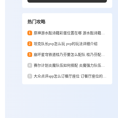
热门攻略
1
原神游水酝诗籍彩蛋位置在哪 游水酝诗籍彩蛋位置一览
2
坦克队长pvp怎么玩 pvp的玩法详细介绍
3
崩坏星穹铁道桂乃芬要怎么配队 桂乃芬配队攻略
4
赛尔计划炎魔队伍如何搭配 炎魔强力队伍搭配推荐
5
大众点评app怎么订餐厅座位 订餐厅座位的详细方法和步骤一览