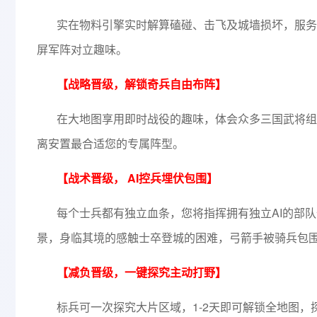
实在物料引擎实时解算磕碰、击飞及城墙损坏，服务
屏军阵对立趣味。
【战略晋级，解锁奇兵自由布阵】
在大地图享用即时战役的趣味，体会众多三国武将组
离安置最合适您的专属阵型。
【战术晋级， AI控兵埋伏包围】
每个士兵都有独立血条，您将指挥拥有独立AI的部
景，身临其境的感触士卒登城的困难，弓箭手被骑兵包
【减负晋级，一键探究主动打野】
标兵可一次探究大片区域，1-2天即可解锁全地图，