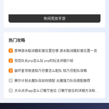
休闲竞技手游
热门攻略
1
原神游水酝诗籍彩蛋位置在哪 游水酝诗籍彩蛋位置一览
2
坦克队长pvp怎么玩 pvp的玩法详细介绍
3
崩坏星穹铁道桂乃芬要怎么配队 桂乃芬配队攻略
4
赛尔计划炎魔队伍如何搭配 炎魔强力队伍搭配推荐
5
大众点评app怎么订餐厅座位 订餐厅座位的详细方法和步骤一览