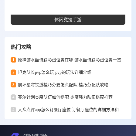
休闲竞技手游
热门攻略
1
原神游水酝诗籍彩蛋位置在哪 游水酝诗籍彩蛋位置一览
2
坦克队长pvp怎么玩 pvp的玩法详细介绍
3
崩坏星穹铁道桂乃芬要怎么配队 桂乃芬配队攻略
4
赛尔计划炎魔队伍如何搭配 炎魔强力队伍搭配推荐
5
大众点评app怎么订餐厅座位 订餐厅座位的详细方法和步骤一览