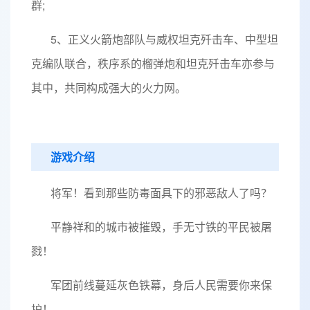
群;
5、正义火箭炮部队与威权坦克歼击车、中型坦
克编队联合，秩序系的榴弹炮和坦克歼击车亦参与
其中，共同构成强大的火力网。
游戏介绍
将军！看到那些防毒面具下的邪恶敌人了吗？
平静祥和的城市被摧毁，手无寸铁的平民被屠
戮！
军团前线蔓延灰色铁幕，身后人民需要你来保
护！