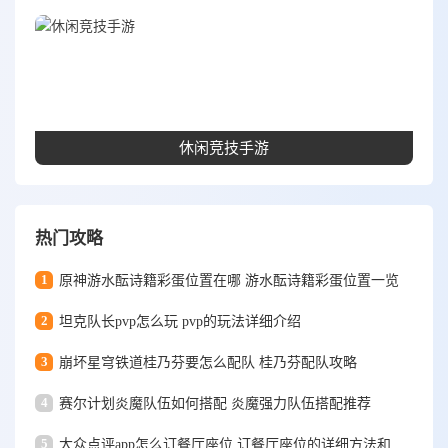
休闲竞技手游
热门攻略
1
原神游水酝诗籍彩蛋位置在哪 游水酝诗籍彩蛋位置一览
2
坦克队长pvp怎么玩 pvp的玩法详细介绍
3
崩坏星穹铁道桂乃芬要怎么配队 桂乃芬配队攻略
4
赛尔计划炎魔队伍如何搭配 炎魔强力队伍搭配推荐
5
大众点评app怎么订餐厅座位 订餐厅座位的详细方法和步骤一览