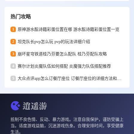
热门攻略
1
原神游水酝诗籍彩蛋位置在哪 游水酝诗籍彩蛋位置一览
2
坦克队长pvp怎么玩 pvp的玩法详细介绍
3
崩坏星穹铁道桂乃芬要怎么配队 桂乃芬配队攻略
4
赛尔计划炎魔队伍如何搭配 炎魔强力队伍搭配推荐
5
大众点评app怎么订餐厅座位 订餐厅座位的详细方法和步骤一览
抵制不良色情、反动、暴力游戏。注意自我保护，谨防受骗上
当。适度游戏益脑，沉迷游戏伤身。合理安排时间，享受健康
生活。