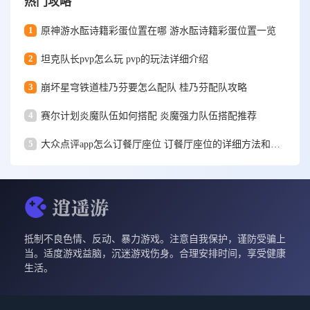
热门攻略
1
原神游水酝诗籍彩蛋位置在哪 游水酝诗籍彩蛋位置一览
2
坦克队长pvp怎么玩 pvp的玩法详细介绍
3
崩坏星穹铁道桂乃芬要怎么配队 桂乃芬配队攻略
4
赛尔计划炎魔队伍如何搭配 炎魔强力队伍搭配推荐
5
大众点评app怎么订餐厅座位 订餐厅座位的详细方法和步骤一览
抵制不良色情、反动、暴力游戏。注意自我保护，谨防受骗上
当。适度游戏益脑，沉迷游戏伤身。合理安排时间，享受健康
生活。